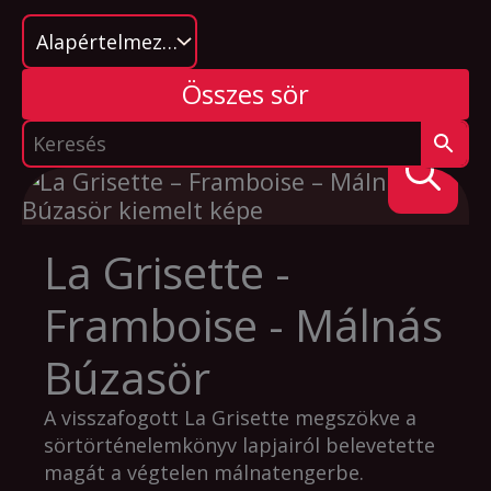
Összes sör
La Grisette -
Framboise - Málnás
Búzasör
A visszafogott La Grisette megszökve a
sörtörténelemkönyv lapjairól belevetette
magát a végtelen málnatengerbe.