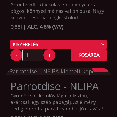
Az önfeledt lubickolás eredménye ez a
dögös, könnyed málnás vallon búza! Nagy
kedvenc lesz, ha megkóstolod.
0,33l | ALC. 4,8% (V/V)
-
+
KOSÁRBA
Parrotdise - NEIPA
Gyümölcsös komlóvilága sokszínű,
akárcsak egy szép papagáj. Az élmény
pedig elrepít a paradicsomba! Jó utazást!