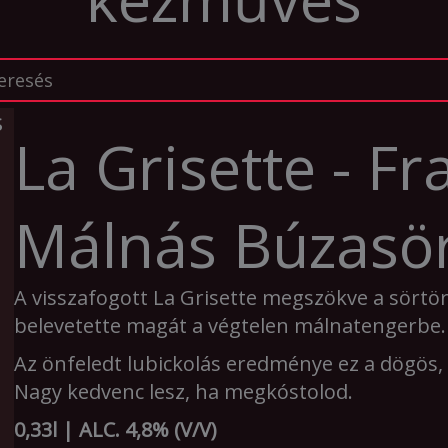
La Grisette - F
Málnás Búzasö
A visszafogott La Grisette megszökve a sörtö
belevetette magát a végtelen málnatengerbe.
Az önfeledt lubickolás eredménye ez a dögös,
Nagy kedvenc lesz, ha megkóstolod.
0,33l | ALC. 4,8% (V/V)