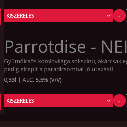
-
Parrotdise - NE
Gyümölcsös komlóvilága sokszínű, akárcsak e
pedig elrepít a paradicsomba! Jó utazást!
0,33l | ALC. 5,5% (V/V)
-