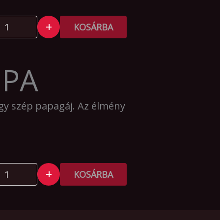
+
KOSÁRBA
IPA
gy szép papagáj. Az élmény
+
KOSÁRBA