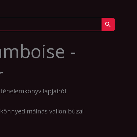
ramboise -
r
rténelemkönyv lapjairól
 könnyed málnás vallon búza!