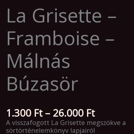
La Grisette –
Framboise –
Málnás
Búzasör
Ártarto
1.300
Ft
–
26.000
Ft
1.300 Ft
A visszafogott La Grisette megszökve a
-
sörtörténelemkönyv lapjairól