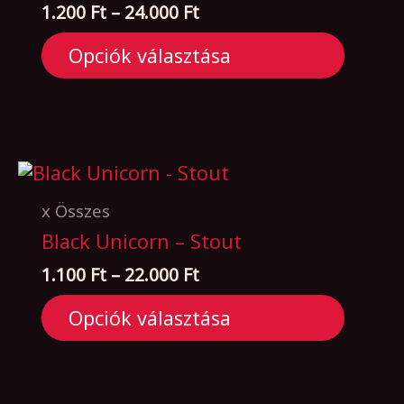
Ártartomány:
1.200
Ft
–
24.000
Ft
több
1.200 Ft
variációja
Opciók választása
-
van.
24.000 Ft
A
változatok
a
termékoldalon
választhatók
ki
Ennek
x Összes
a
Black Unicorn – Stout
terméknek
Ártartomány:
1.100
Ft
–
22.000
Ft
több
1.100 Ft
variációja
Opciók választása
-
van.
22.000 Ft
A
változatok
a