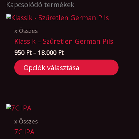
Kapcsolódó termékek
Ennek
x Összes
a
Klassik – Szűretlen German Pils
terméknek
Ártartomány:
950
Ft
–
18.000
Ft
több
950 Ft
variációja
Opciók választása
-
van.
18.000 Ft
A
változatok
a
termékoldalon
választhatók
ki
Ennek
x Összes
a
7C IPA
terméknek