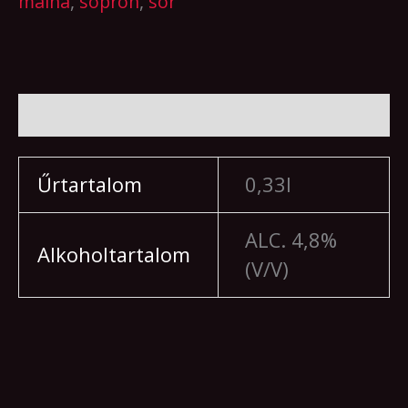
málna
,
sopron
,
sör
További információk
Űrtartalom
0,33l
ALC. 4,8%
Alkoholtartalom
(V/V)