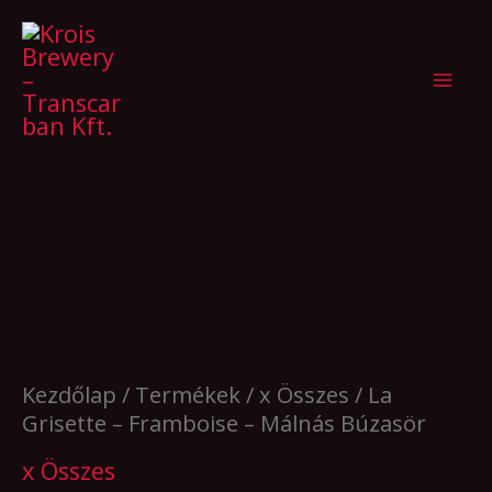
Skip
to
content
Kezdőlap
/
Termékek
/
x Összes
/ La
Grisette – Framboise – Málnás Búzasör
x Összes