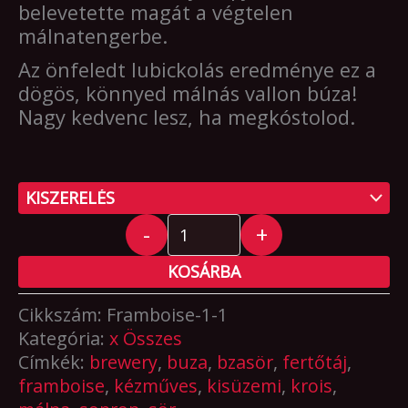
26.000 F
belevetette magát a végtelen
málnatengerbe.
Az önfeledt lubickolás eredménye ez a
dögös, könnyed málnás vallon búza!
Nagy kedvenc lesz, ha megkóstolod.
-
+
KOSÁRBA
Cikkszám:
Framboise-1-1
Kategória:
x Összes
Címkék:
brewery
,
buza
,
bzasör
,
fertőtáj
,
framboise
,
kézműves
,
kisüzemi
,
krois
,